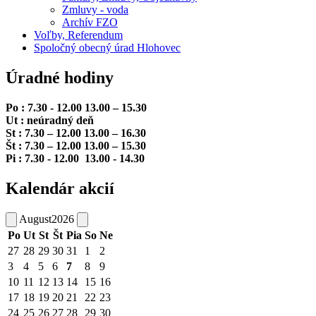
Zmluvy - voda
Archív FZO
Voľby, Referendum
Spoločný obecný úrad Hlohovec
Úradné hodiny
Po : 7.30 - 12.00 13.00 – 15.30
Ut : neúradný deň
St : 7.30 – 12.00 13.00 – 16.30
Št : 7.30 – 12.00 13.00 – 15.30
Pi : 7.30 - 12.00 13.00 - 14.30
Kalendár akcií
August
2026
Po
Ut
St
Št
Pia
So
Ne
27
28
29
30
31
1
2
3
4
5
6
7
8
9
10
11
12
13
14
15
16
17
18
19
20
21
22
23
24
25
26
27
28
29
30