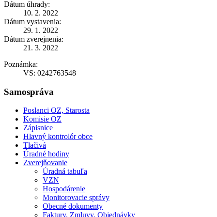
Dátum úhrady:
10. 2. 2022
Dátum vystavenia:
29. 1. 2022
Dátum zverejnenia:
21. 3. 2022
Poznámka:
VS: 0242763548
Samospráva
Poslanci OZ, Starosta
Komisie OZ
Zápisnice
Hlavný kontrolór obce
Tlačivá
Úradné hodiny
Zverejňovanie
Úradná tabuľa
VZN
Hospodárenie
Monitorovacie správy
Obecné dokumenty
Faktury, Zmluvy, Objednávky