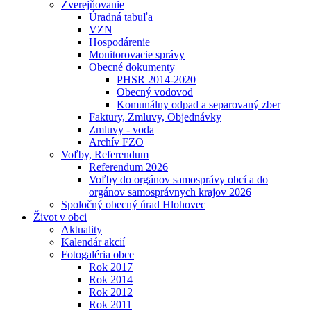
Zverejňovanie
Úradná tabuľa
VZN
Hospodárenie
Monitorovacie správy
Obecné dokumenty
PHSR 2014-2020
Obecný vodovod
Komunálny odpad a separovaný zber
Faktury, Zmluvy, Objednávky
Zmluvy - voda
Archív FZO
Voľby, Referendum
Referendum 2026
Voľby do orgánov samosprávy obcí a do
orgánov samosprávnych krajov 2026
Spoločný obecný úrad Hlohovec
Život v obci
Aktuality
Kalendár akcií
Fotogaléria obce
Rok 2017
Rok 2014
Rok 2012
Rok 2011