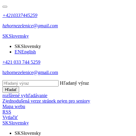
+4210337445259
hzhornezelenice@gmail.com
SK
Slovensky
SK
Slovensky
EN
English
+421 033 744 5259
hzhornezelenice@gmail.com
Hľadaný výraz
Hľadať
rozšírené vyhľadávanie
Zjednodušená verze stránek nejen pro seniory
Mapa webu
RSS
Vytlačiť
SK
Slovensky
SK
Slovensky