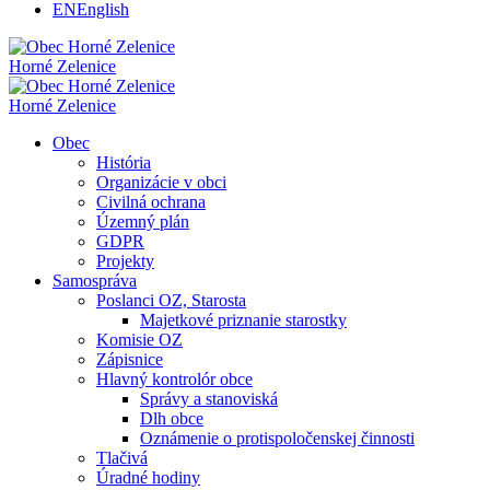
EN
English
Horné Zelenice
Horné Zelenice
Obec
História
Organizácie v obci
Civilná ochrana
Územný plán
GDPR
Projekty
Samospráva
Poslanci OZ, Starosta
Majetkové priznanie starostky
Komisie OZ
Zápisnice
Hlavný kontrolór obce
Správy a stanoviská
Dlh obce
Oznámenie o protispoločenskej činnosti
Tlačivá
Úradné hodiny