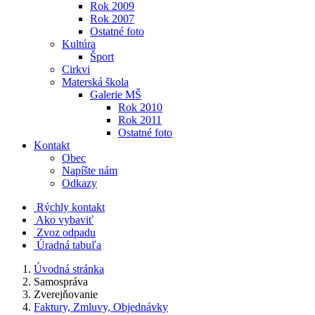
Rok 2009
Rok 2007
Ostatné foto
Kultúra
Šport
Cirkvi
Materská škola
Galerie MŠ
Rok 2010
Rok 2011
Ostatné foto
Kontakt
Obec
Napíšte nám
Odkazy
Rýchly kontakt
Ako vybaviť
Zvoz odpadu
Úradná tabuľa
Úvodná stránka
Samospráva
Zverejňovanie
Faktury, Zmluvy, Objednávky