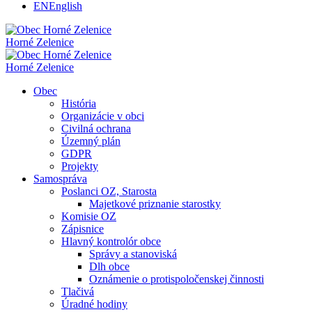
EN
English
Horné Zelenice
Horné Zelenice
Obec
História
Organizácie v obci
Civilná ochrana
Územný plán
GDPR
Projekty
Samospráva
Poslanci OZ, Starosta
Majetkové priznanie starostky
Komisie OZ
Zápisnice
Hlavný kontrolór obce
Správy a stanoviská
Dlh obce
Oznámenie o protispoločenskej činnosti
Tlačivá
Úradné hodiny