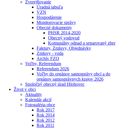
Zverejňovanie
Úradná tabuľa
VZN
Hospodárenie
Monitorovacie správy
Obecné dokumenty
PHSR 2014-2020
Obecný vodovod
Komunálny odpad a separovaný zber
Faktury, Zmluvy, Objednávky
Zmluvy - voda
Archív FZO
Voľby, Referendum
Referendum 2026
Voľby do orgánov samosprávy obcí a do
orgánov samosprávnych krajov 2026
Spoločný obecný úrad Hlohovec
Život v obci
Aktuality
Kalendár akcií
Fotogaléria obce
Rok 2017
Rok 2014
Rok 2012
Rok 2011