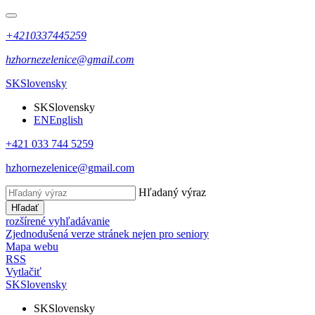
+4210337445259
hzhornezelenice@gmail.com
SK
Slovensky
SK
Slovensky
EN
English
+421 033 744 5259
hzhornezelenice@gmail.com
Hľadaný výraz
Hľadať
rozšírené vyhľadávanie
Zjednodušená verze stránek nejen pro seniory
Mapa webu
RSS
Vytlačiť
SK
Slovensky
SK
Slovensky