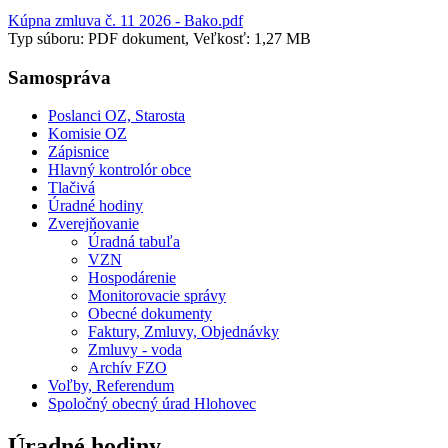
Kúpna zmluva č. 11 2026 - Bako.pdf
Typ súboru: PDF dokument, Veľkosť: 1,27 MB
Samospráva
Poslanci OZ, Starosta
Komisie OZ
Zápisnice
Hlavný kontrolór obce
Tlačivá
Úradné hodiny
Zverejňovanie
Úradná tabuľa
VZN
Hospodárenie
Monitorovacie správy
Obecné dokumenty
Faktury, Zmluvy, Objednávky
Zmluvy - voda
Archív FZO
Voľby, Referendum
Spoločný obecný úrad Hlohovec
Úradné hodiny