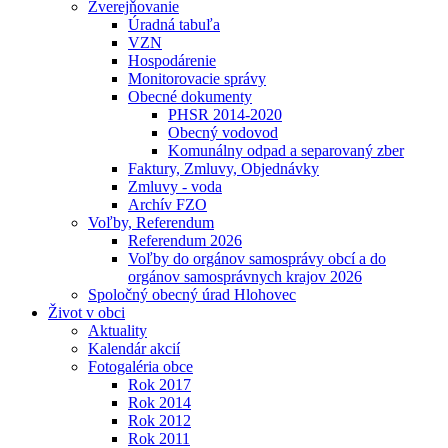
Zverejňovanie
Úradná tabuľa
VZN
Hospodárenie
Monitorovacie správy
Obecné dokumenty
PHSR 2014-2020
Obecný vodovod
Komunálny odpad a separovaný zber
Faktury, Zmluvy, Objednávky
Zmluvy - voda
Archív FZO
Voľby, Referendum
Referendum 2026
Voľby do orgánov samosprávy obcí a do
orgánov samosprávnych krajov 2026
Spoločný obecný úrad Hlohovec
Život v obci
Aktuality
Kalendár akcií
Fotogaléria obce
Rok 2017
Rok 2014
Rok 2012
Rok 2011