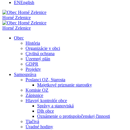
EN
English
Horné Zelenice
Horné Zelenice
Obec
História
Organizácie v obci
Civilná ochrana
Územný plán
GDPR
Projekty
Samospráva
Poslanci OZ, Starosta
Majetkové priznanie starostky
Komisie OZ
Zápisnice
Hlavný kontrolór obce
Správy a stanoviská
Dlh obce
Oznámenie o protispoločenskej činnosti
Tlačivá
Úradné hodiny