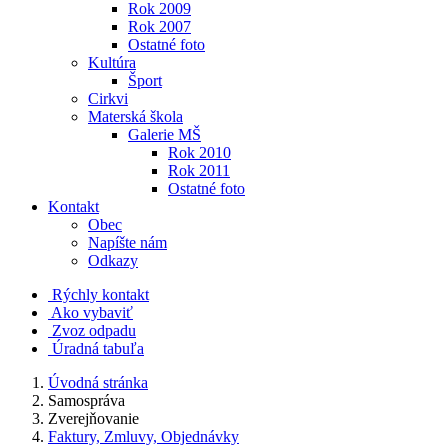
Rok 2009
Rok 2007
Ostatné foto
Kultúra
Šport
Cirkvi
Materská škola
Galerie MŠ
Rok 2010
Rok 2011
Ostatné foto
Kontakt
Obec
Napíšte nám
Odkazy
Rýchly kontakt
Ako vybaviť
Zvoz odpadu
Úradná tabuľa
Úvodná stránka
Samospráva
Zverejňovanie
Faktury, Zmluvy, Objednávky