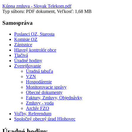
Kúpna zmluva - Slovak Telekom.pdf
Typ súboru: PDF dokument, Veľkosť: 1,68 MB
Samospráva
Poslanci OZ, Starosta
Komisie OZ
Zápisnice
Hlavný kontrolór obce
Tlačivá
Úradné hodiny
Zverejňovanie
Úradná tabuľa
VZN
Hospodárenie
Monitorovacie správy
Obecné dokumenty
Faktury, Zmluvy, Objednávky
Zmluvy - voda
Archív FZO
Voľby, Referendum
Spoločný obecný úrad Hlohovec
Úradné hodiny