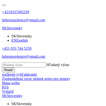
+4210337445259
hzhornezelenice@gmail.com
SK
Slovensky
SK
Slovensky
EN
English
+421 033 744 5259
hzhornezelenice@gmail.com
Hľadaný výraz
Hľadať
rozšírené vyhľadávanie
Zjednodušená verze stránek nejen pro seniory
Mapa webu
RSS
Vytlačiť
SK
Slovensky
SK
Slovensky