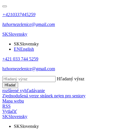
+4210337445259
hzhornezelenice@gmail.com
SK
Slovensky
SK
Slovensky
EN
English
+421 033 744 5259
hzhornezelenice@gmail.com
Hľadaný výraz
Hľadať
rozšírené vyhľadávanie
Zjednodušená verze stránek nejen pro seniory
Mapa webu
RSS
Vytlačiť
SK
Slovensky
SK
Slovensky