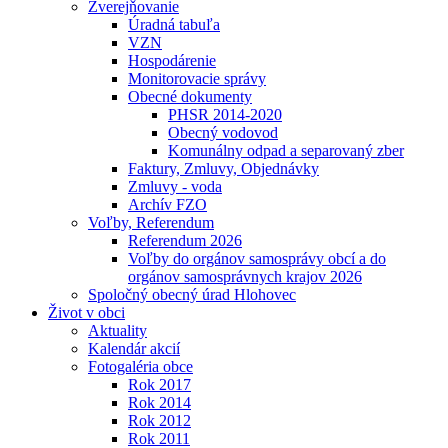
Zverejňovanie
Úradná tabuľa
VZN
Hospodárenie
Monitorovacie správy
Obecné dokumenty
PHSR 2014-2020
Obecný vodovod
Komunálny odpad a separovaný zber
Faktury, Zmluvy, Objednávky
Zmluvy - voda
Archív FZO
Voľby, Referendum
Referendum 2026
Voľby do orgánov samosprávy obcí a do
orgánov samosprávnych krajov 2026
Spoločný obecný úrad Hlohovec
Život v obci
Aktuality
Kalendár akcií
Fotogaléria obce
Rok 2017
Rok 2014
Rok 2012
Rok 2011