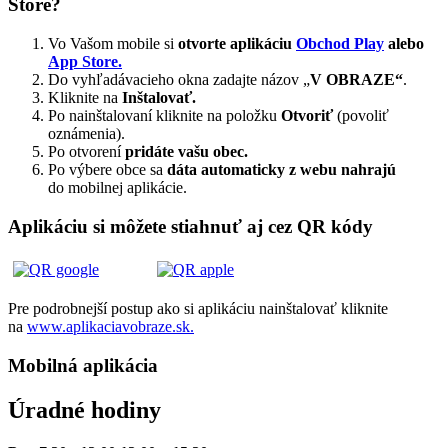
Store?
Vo Vašom mobile si
otvorte aplikáciu
Obchod Play
alebo
App Store.
Do vyhľadávacieho okna zadajte názov „
V OBRAZE“
.
Kliknite na
Inštalovať.
Po nainštalovaní kliknite na položku
Otvoriť
(povoliť
oznámenia).
Po otvorení
pridáte vašu obec.
Po výbere obce sa
dáta automaticky z webu nahrajú
do mobilnej aplikácie.
Aplikáciu si môžete stiahnuť aj cez QR kódy
Pre podrobnejší postup ako si aplikáciu nainštalovať kliknite
na
www.aplikaciavobraze.sk.
Mobilná aplikácia
Úradné hodiny