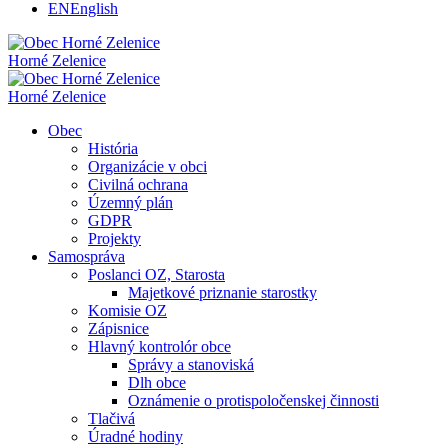
EN
English
Horné Zelenice
Horné Zelenice
Obec
História
Organizácie v obci
Civilná ochrana
Územný plán
GDPR
Projekty
Samospráva
Poslanci OZ, Starosta
Majetkové priznanie starostky
Komisie OZ
Zápisnice
Hlavný kontrolór obce
Správy a stanoviská
Dlh obce
Oznámenie o protispoločenskej činnosti
Tlačivá
Úradné hodiny