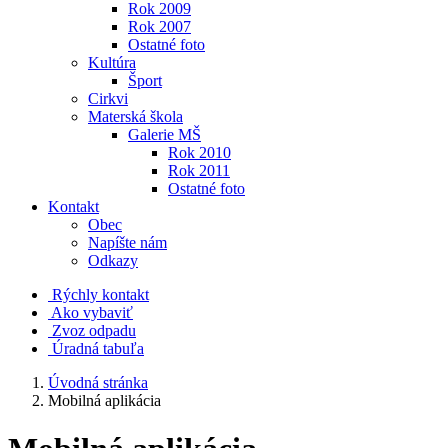
Rok 2009
Rok 2007
Ostatné foto
Kultúra
Šport
Cirkvi
Materská škola
Galerie MŠ
Rok 2010
Rok 2011
Ostatné foto
Kontakt
Obec
Napíšte nám
Odkazy
Rýchly kontakt
Ako vybaviť
Zvoz odpadu
Úradná tabuľa
Úvodná stránka
Mobilná aplikácia