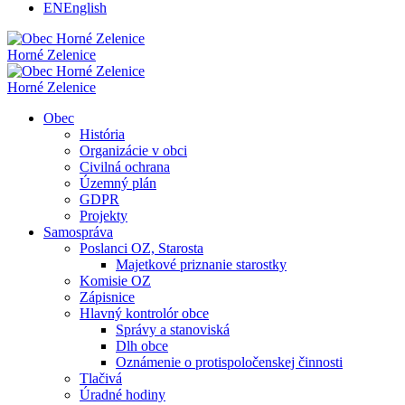
EN
English
Horné Zelenice
Horné Zelenice
Obec
História
Organizácie v obci
Civilná ochrana
Územný plán
GDPR
Projekty
Samospráva
Poslanci OZ, Starosta
Majetkové priznanie starostky
Komisie OZ
Zápisnice
Hlavný kontrolór obce
Správy a stanoviská
Dlh obce
Oznámenie o protispoločenskej činnosti
Tlačivá
Úradné hodiny