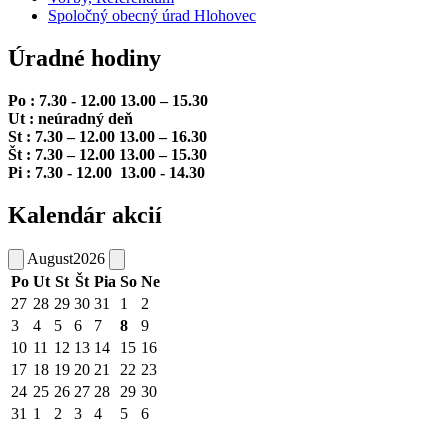
Spoločný obecný úrad Hlohovec
Úradné hodiny
Po : 7.30 - 12.00 13.00 – 15.30
Ut : neúradný deň
St : 7.30 – 12.00 13.00 – 16.30
Št : 7.30 – 12.00 13.00 – 15.30
Pi : 7.30 - 12.00 13.00 - 14.30
Kalendár akcií
August
2026
Po
Ut
St
Št
Pia
So
Ne
27
28
29
30
31
1
2
3
4
5
6
7
8
9
10
11
12
13
14
15
16
17
18
19
20
21
22
23
24
25
26
27
28
29
30
31
1
2
3
4
5
6