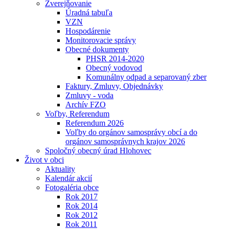
Zverejňovanie
Úradná tabuľa
VZN
Hospodárenie
Monitorovacie správy
Obecné dokumenty
PHSR 2014-2020
Obecný vodovod
Komunálny odpad a separovaný zber
Faktury, Zmluvy, Objednávky
Zmluvy - voda
Archív FZO
Voľby, Referendum
Referendum 2026
Voľby do orgánov samosprávy obcí a do
orgánov samosprávnych krajov 2026
Spoločný obecný úrad Hlohovec
Život v obci
Aktuality
Kalendár akcií
Fotogaléria obce
Rok 2017
Rok 2014
Rok 2012
Rok 2011