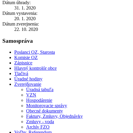
Dátum úhrady:
31. 1. 2020
Dátum vystavenia:
20. 1. 2020
Dátum zverejnenia:
22. 10. 2020
Samospráva
Poslanci OZ, Starosta
Komisie OZ
Zápisnice
Hlavný kontrolór obce
Tlačivá
Úradné hodiny
Zverejňovanie
Úradná tabuľa
VZN
Hospodárenie
Monitorovacie správy
Obecné dokumenty
Faktury, Zmluvy, Objednávky
Zmluvy - voda
Archív FZO
Voľby, Referendum