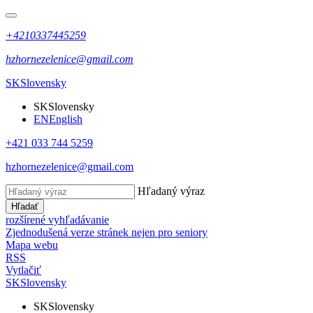
+4210337445259
hzhornezelenice@gmail.com
SK
Slovensky
SK
Slovensky
EN
English
+421 033 744 5259
hzhornezelenice@gmail.com
Hľadaný výraz
Hľadať
rozšírené vyhľadávanie
Zjednodušená verze stránek nejen pro seniory
Mapa webu
RSS
Vytlačiť
SK
Slovensky
SK
Slovensky