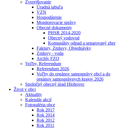
Zverejňovanie
Úradná tabuľa
VZN
Hospodárenie
Monitorovacie správy
Obecné dokumenty
PHSR 2014-2020
Obecný vodovod
Komunálny odpad a separovaný zber
Faktury, Zmluvy, Objednávky
Zmluvy - voda
Archív FZO
Voľby, Referendum
Referendum 2026
Voľby do orgánov samosprávy obcí a do
orgánov samosprávnych krajov 2026
Spoločný obecný úrad Hlohovec
Život v obci
Aktuality
Kalendár akcií
Fotogaléria obce
Rok 2017
Rok 2014
Rok 2012
Rok 2011