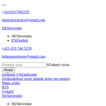
+4210337445259
hzhornezelenice@gmail.com
SK
Slovensky
SK
Slovensky
EN
English
+421 033 744 5259
hzhornezelenice@gmail.com
Hľadaný výraz
Hľadať
rozšírené vyhľadávanie
Zjednodušená verze stránek nejen pro seniory
Mapa webu
RSS
Vytlačiť
SK
Slovensky
SK
Slovensky