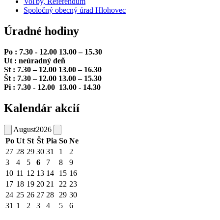
Voľby, Referendum
Spoločný obecný úrad Hlohovec
Úradné hodiny
Po : 7.30 - 12.00 13.00 – 15.30
Ut : neúradný deň
St : 7.30 – 12.00 13.00 – 16.30
Št : 7.30 – 12.00 13.00 – 15.30
Pi : 7.30 - 12.00 13.00 - 14.30
Kalendár akcií
August
2026
Po
Ut
St
Št
Pia
So
Ne
27
28
29
30
31
1
2
3
4
5
6
7
8
9
10
11
12
13
14
15
16
17
18
19
20
21
22
23
24
25
26
27
28
29
30
31
1
2
3
4
5
6