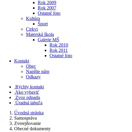
Rok 2009
Rok 2007
Ostatné foto
Kultúra
Šport
Cirkvi
Materská škola
Galerie MŠ
Rok 2010
Rok 2011
Ostatné foto
Kontakt
Obec
Napíšte nám
Odkazy
Rýchly kontakt
Ako vybaviť
Zvoz odpadu
Úradná tabuľa
Úvodná stránka
Samospráva
Zverejňovanie
Obecné dokumenty