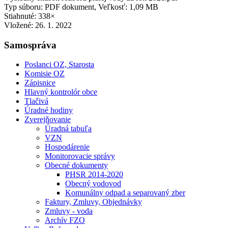
Typ súboru: PDF dokument, Veľkosť: 1,09 MB
Stiahnuté: 338×
Vložené:
26. 1. 2022
Samospráva
Poslanci OZ, Starosta
Komisie OZ
Zápisnice
Hlavný kontrolór obce
Tlačivá
Úradné hodiny
Zverejňovanie
Úradná tabuľa
VZN
Hospodárenie
Monitorovacie správy
Obecné dokumenty
PHSR 2014-2020
Obecný vodovod
Komunálny odpad a separovaný zber
Faktury, Zmluvy, Objednávky
Zmluvy - voda
Archív FZO