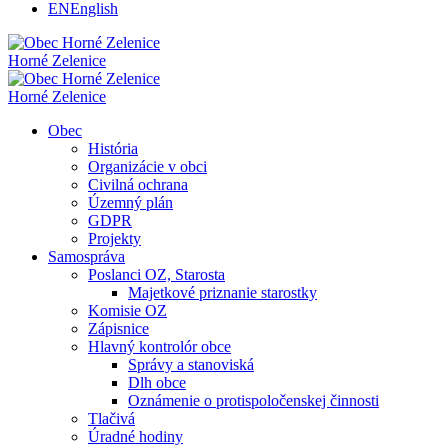
EN
English
Horné Zelenice
Horné Zelenice
Obec
História
Organizácie v obci
Civilná ochrana
Územný plán
GDPR
Projekty
Samospráva
Poslanci OZ, Starosta
Majetkové priznanie starostky
Komisie OZ
Zápisnice
Hlavný kontrolór obce
Správy a stanoviská
Dlh obce
Oznámenie o protispoločenskej činnosti
Tlačivá
Úradné hodiny