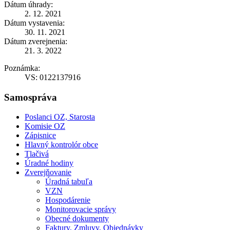
Dátum úhrady:
2. 12. 2021
Dátum vystavenia:
30. 11. 2021
Dátum zverejnenia:
21. 3. 2022
Poznámka:
VS: 0122137916
Samospráva
Poslanci OZ, Starosta
Komisie OZ
Zápisnice
Hlavný kontrolór obce
Tlačivá
Úradné hodiny
Zverejňovanie
Úradná tabuľa
VZN
Hospodárenie
Monitorovacie správy
Obecné dokumenty
Faktury, Zmluvy, Objednávky