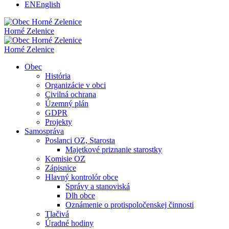
EN
English
Horné Zelenice
Horné Zelenice
Obec
História
Organizácie v obci
Civilná ochrana
Územný plán
GDPR
Projekty
Samospráva
Poslanci OZ, Starosta
Majetkové priznanie starostky
Komisie OZ
Zápisnice
Hlavný kontrolór obce
Správy a stanoviská
Dlh obce
Oznámenie o protispoločenskej činnosti
Tlačivá
Úradné hodiny