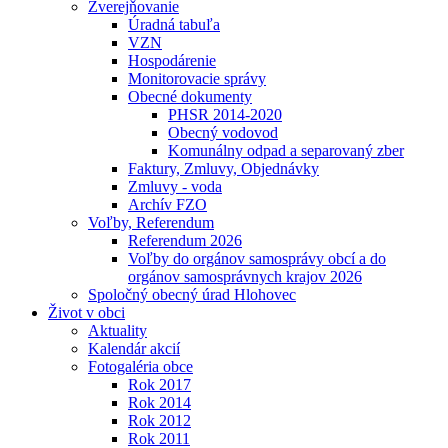
Zverejňovanie
Úradná tabuľa
VZN
Hospodárenie
Monitorovacie správy
Obecné dokumenty
PHSR 2014-2020
Obecný vodovod
Komunálny odpad a separovaný zber
Faktury, Zmluvy, Objednávky
Zmluvy - voda
Archív FZO
Voľby, Referendum
Referendum 2026
Voľby do orgánov samosprávy obcí a do
orgánov samosprávnych krajov 2026
Spoločný obecný úrad Hlohovec
Život v obci
Aktuality
Kalendár akcií
Fotogaléria obce
Rok 2017
Rok 2014
Rok 2012
Rok 2011