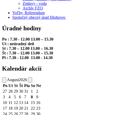
Zmluvy - voda
Archív FZO
Voľby, Referendum
Spoločný obecný úrad Hlohovec
Úradné hodiny
Po : 7.30 - 12.00 13.00 – 15.30
Ut : neúradný deň
St : 7.30 – 12.00 13.00 – 16.30
Št : 7.30 – 12.00 13.00 – 15.30
Pi : 7.30 - 12.00 13.00 - 14.30
Kalendár akcií
August
2026
Po
Ut
St
Št
Pia
So
Ne
27
28
29
30
31
1
2
3
4
5
6
7
8
9
10
11
12
13
14
15
16
17
18
19
20
21
22
23
24
25
26
27
28
29
30