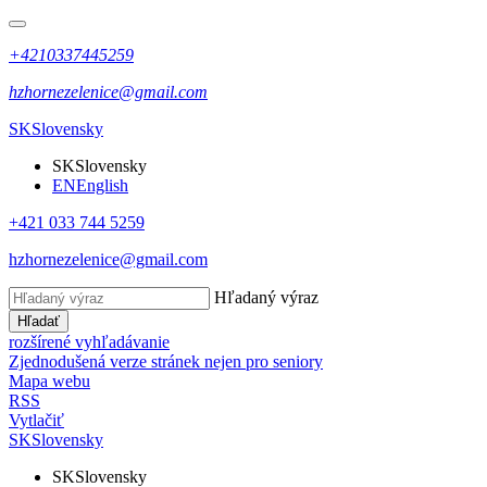
+4210337445259
hzhornezelenice@gmail.com
SK
Slovensky
SK
Slovensky
EN
English
+421 033 744 5259
hzhornezelenice@gmail.com
Hľadaný výraz
Hľadať
rozšírené vyhľadávanie
Zjednodušená verze stránek nejen pro seniory
Mapa webu
RSS
Vytlačiť
SK
Slovensky
SK
Slovensky