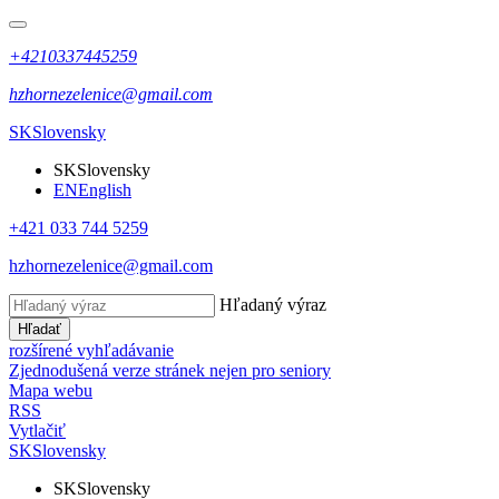
+4210337445259
hzhornezelenice@gmail.com
SK
Slovensky
SK
Slovensky
EN
English
+421 033 744 5259
hzhornezelenice@gmail.com
Hľadaný výraz
Hľadať
rozšírené vyhľadávanie
Zjednodušená verze stránek nejen pro seniory
Mapa webu
RSS
Vytlačiť
SK
Slovensky
SK
Slovensky