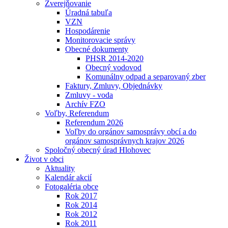
Zverejňovanie
Úradná tabuľa
VZN
Hospodárenie
Monitorovacie správy
Obecné dokumenty
PHSR 2014-2020
Obecný vodovod
Komunálny odpad a separovaný zber
Faktury, Zmluvy, Objednávky
Zmluvy - voda
Archív FZO
Voľby, Referendum
Referendum 2026
Voľby do orgánov samosprávy obcí a do
orgánov samosprávnych krajov 2026
Spoločný obecný úrad Hlohovec
Život v obci
Aktuality
Kalendár akcií
Fotogaléria obce
Rok 2017
Rok 2014
Rok 2012
Rok 2011