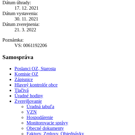
Dátum úhrady:
17. 12. 2021
Dátum vystavenia:
30. 11. 2021
Dátum zverejnenia:
21. 3. 2022
Poznámka:
VS: 0061192206
Samospráva
Poslanci OZ, Starosta
Komisie OZ
Zápisnice
Hlavný kontrolór obce
Tlačivá
Úradné hodiny
Zverejňovanie
Úradná tabuľa
VZN
Hospodárenie
Monitorovacie správy
Obecné dokumenty
Faktury, Zmluvy, Objednávky