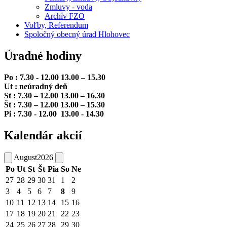
Zmluvy - voda
Archív FZO
Voľby, Referendum
Spoločný obecný úrad Hlohovec
Úradné hodiny
Po : 7.30 - 12.00 13.00 – 15.30
Ut : neúradný deň
St : 7.30 – 12.00 13.00 – 16.30
Št : 7.30 – 12.00 13.00 – 15.30
Pi : 7.30 - 12.00 13.00 - 14.30
Kalendár akcií
August
2026
Po
Ut
St
Št
Pia
So
Ne
27
28
29
30
31
1
2
3
4
5
6
7
8
9
10
11
12
13
14
15
16
17
18
19
20
21
22
23
24
25
26
27
28
29
30