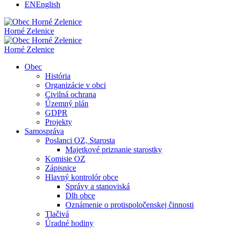
EN
English
Horné Zelenice
Horné Zelenice
Obec
História
Organizácie v obci
Civilná ochrana
Územný plán
GDPR
Projekty
Samospráva
Poslanci OZ, Starosta
Majetkové priznanie starostky
Komisie OZ
Zápisnice
Hlavný kontrolór obce
Správy a stanoviská
Dlh obce
Oznámenie o protispoločenskej činnosti
Tlačivá
Úradné hodiny