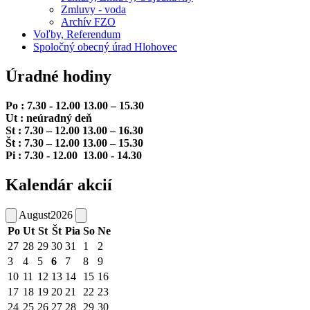
Zmluvy - voda
Archív FZO
Voľby, Referendum
Spoločný obecný úrad Hlohovec
Úradné hodiny
Po : 7.30 - 12.00 13.00 – 15.30
Ut : neúradný deň
St : 7.30 – 12.00 13.00 – 16.30
Št : 7.30 – 12.00 13.00 – 15.30
Pi : 7.30 - 12.00 13.00 - 14.30
Kalendár akcií
August
2026
Po
Ut
St
Št
Pia
So
Ne
27
28
29
30
31
1
2
3
4
5
6
7
8
9
10
11
12
13
14
15
16
17
18
19
20
21
22
23
24
25
26
27
28
29
30