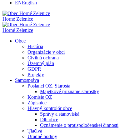
EN
English
Horné Zelenice
Horné Zelenice
Obec
História
Organizácie v obci
Civilná ochrana
Územný plán
GDPR
Projekty
Samospráva
Poslanci OZ, Starosta
Majetkové priznanie starostky
Komisie OZ
Zápisnice
Hlavný kontrolór obce
Správy a stanoviská
Dlh obce
Oznámenie o protispoločenskej činnosti
Tlačivá
Úradné hodiny