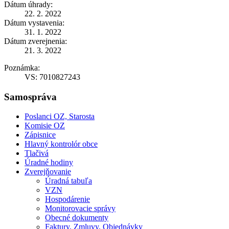
Dátum úhrady:
22. 2. 2022
Dátum vystavenia:
31. 1. 2022
Dátum zverejnenia:
21. 3. 2022
Poznámka:
VS: 7010827243
Samospráva
Poslanci OZ, Starosta
Komisie OZ
Zápisnice
Hlavný kontrolór obce
Tlačivá
Úradné hodiny
Zverejňovanie
Úradná tabuľa
VZN
Hospodárenie
Monitorovacie správy
Obecné dokumenty
Faktury, Zmluvy, Objednávky