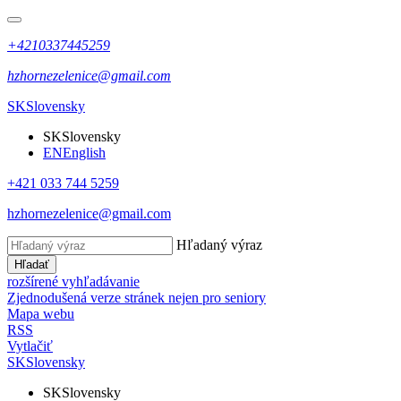
+4210337445259
hzhornezelenice@gmail.com
SK
Slovensky
SK
Slovensky
EN
English
+421 033 744 5259
hzhornezelenice@gmail.com
Hľadaný výraz
Hľadať
rozšírené vyhľadávanie
Zjednodušená verze stránek nejen pro seniory
Mapa webu
RSS
Vytlačiť
SK
Slovensky
SK
Slovensky