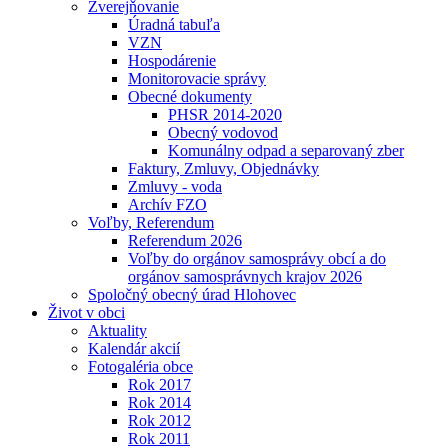
Zverejňovanie
Úradná tabuľa
VZN
Hospodárenie
Monitorovacie správy
Obecné dokumenty
PHSR 2014-2020
Obecný vodovod
Komunálny odpad a separovaný zber
Faktury, Zmluvy, Objednávky
Zmluvy - voda
Archív FZO
Voľby, Referendum
Referendum 2026
Voľby do orgánov samosprávy obcí a do
orgánov samosprávnych krajov 2026
Spoločný obecný úrad Hlohovec
Život v obci
Aktuality
Kalendár akcií
Fotogaléria obce
Rok 2017
Rok 2014
Rok 2012
Rok 2011