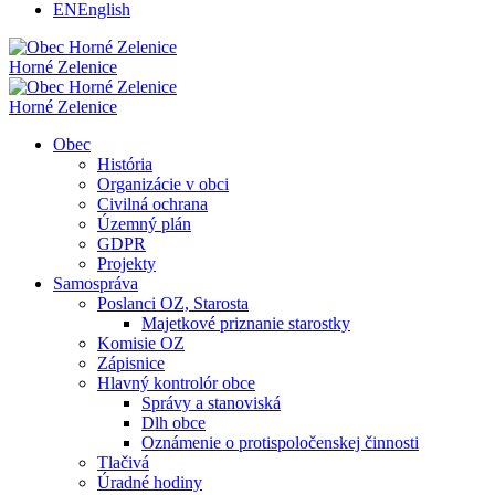
EN
English
Horné Zelenice
Horné Zelenice
Obec
História
Organizácie v obci
Civilná ochrana
Územný plán
GDPR
Projekty
Samospráva
Poslanci OZ, Starosta
Majetkové priznanie starostky
Komisie OZ
Zápisnice
Hlavný kontrolór obce
Správy a stanoviská
Dlh obce
Oznámenie o protispoločenskej činnosti
Tlačivá
Úradné hodiny