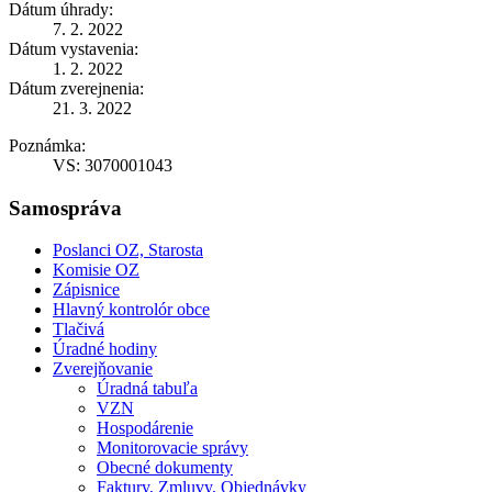
Dátum úhrady:
7. 2. 2022
Dátum vystavenia:
1. 2. 2022
Dátum zverejnenia:
21. 3. 2022
Poznámka:
VS: 3070001043
Samospráva
Poslanci OZ, Starosta
Komisie OZ
Zápisnice
Hlavný kontrolór obce
Tlačivá
Úradné hodiny
Zverejňovanie
Úradná tabuľa
VZN
Hospodárenie
Monitorovacie správy
Obecné dokumenty
Faktury, Zmluvy, Objednávky