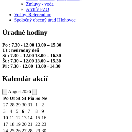
Zmluvy - voda
Archív FZO
Voľby, Referendum
Spoločný obecný úrad Hlohovec
Úradné hodiny
Po : 7.30 - 12.00 13.00 – 15.30
Ut : neúradný deň
St : 7.30 – 12.00 13.00 – 16.30
Št : 7.30 – 12.00 13.00 – 15.30
Pi : 7.30 - 12.00 13.00 - 14.30
Kalendár akcií
August
2026
Po
Ut
St
Št
Pia
So
Ne
27
28
29
30
31
1
2
3
4
5
6
7
8
9
10
11
12
13
14
15
16
17
18
19
20
21
22
23
24
25
26
27
28
29
30