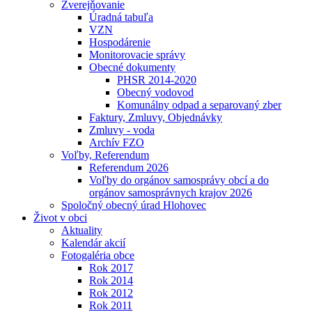
Zverejňovanie
Úradná tabuľa
VZN
Hospodárenie
Monitorovacie správy
Obecné dokumenty
PHSR 2014-2020
Obecný vodovod
Komunálny odpad a separovaný zber
Faktury, Zmluvy, Objednávky
Zmluvy - voda
Archív FZO
Voľby, Referendum
Referendum 2026
Voľby do orgánov samosprávy obcí a do
orgánov samosprávnych krajov 2026
Spoločný obecný úrad Hlohovec
Život v obci
Aktuality
Kalendár akcií
Fotogaléria obce
Rok 2017
Rok 2014
Rok 2012
Rok 2011