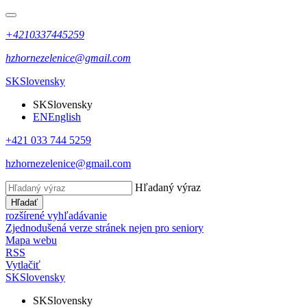
+4210337445259
hzhornezelenice@gmail.com
SK
Slovensky
SK
Slovensky
EN
English
+421 033 744 5259
hzhornezelenice@gmail.com
Hľadaný výraz
Hľadať
rozšírené vyhľadávanie
Zjednodušená verze stránek nejen pro seniory
Mapa webu
RSS
Vytlačiť
SK
Slovensky
SK
Slovensky