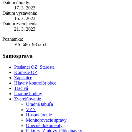
Dátum úhrady:
17. 3. 2023
Dátum vystavenia:
16. 3. 2023
Dátum zverejnenia:
21. 3. 2023
Poznámka:
VS: 6861985253
Samospráva
Poslanci OZ, Starosta
Komisie OZ
Zápisnice
Hlavný kontrolór obce
Tlačivá
Úradné hodiny
Zverejňovanie
Úradná tabuľa
VZN
Hospodárenie
Monitorovacie správy
Obecné dokumenty
Faktury, Zmluvy, Objednávky