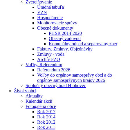
Zverejňovanie
Úradná tabuľa
VZN
Hospodárenie
Monitorovacie správy
Obecné dokumenty
PHSR 2014-2020
Obecný vodovod
Komunálny odpad a separovaný zber
Faktury, Zmluvy, Objednávky
Zmluvy - voda
Archív FZO
Voľby, Referendum
Referendum 2026
Voľby do orgánov samosprávy obcí a do
orgánov samosprávnych krajov 2026
Spoločný obecný úrad Hlohovec
Život v obci
Aktuality
Kalendár akcií
Fotogaléria obce
Rok 2017
Rok 2014
Rok 2012
Rok 2011