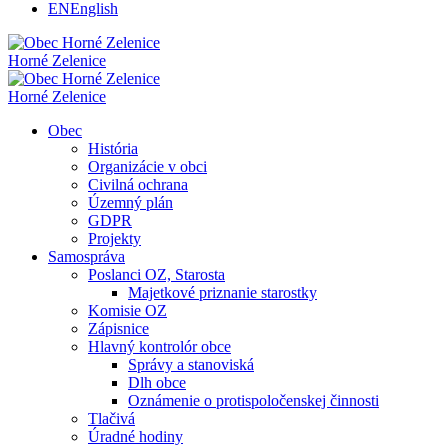
EN
English
Horné Zelenice
Horné Zelenice
Obec
História
Organizácie v obci
Civilná ochrana
Územný plán
GDPR
Projekty
Samospráva
Poslanci OZ, Starosta
Majetkové priznanie starostky
Komisie OZ
Zápisnice
Hlavný kontrolór obce
Správy a stanoviská
Dlh obce
Oznámenie o protispoločenskej činnosti
Tlačivá
Úradné hodiny