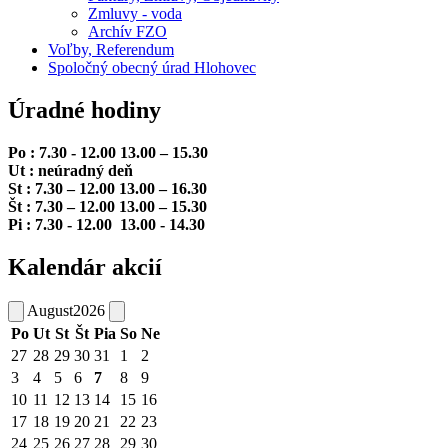
Zmluvy - voda
Archív FZO
Voľby, Referendum
Spoločný obecný úrad Hlohovec
Úradné hodiny
Po : 7.30 - 12.00 13.00 – 15.30
Ut : neúradný deň
St : 7.30 – 12.00 13.00 – 16.30
Št : 7.30 – 12.00 13.00 – 15.30
Pi : 7.30 - 12.00 13.00 - 14.30
Kalendár akcií
August
2026
Po
Ut
St
Št
Pia
So
Ne
27
28
29
30
31
1
2
3
4
5
6
7
8
9
10
11
12
13
14
15
16
17
18
19
20
21
22
23
24
25
26
27
28
29
30