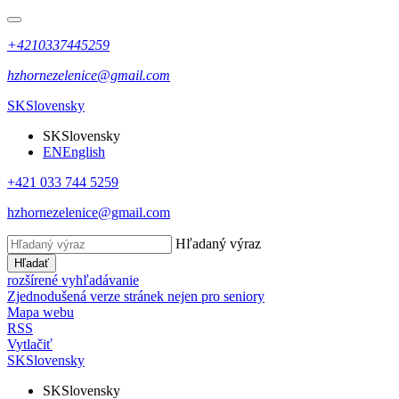
+4210337445259
hzhornezelenice@gmail.com
SK
Slovensky
SK
Slovensky
EN
English
+421 033 744 5259
hzhornezelenice@gmail.com
Hľadaný výraz
Hľadať
rozšírené vyhľadávanie
Zjednodušená verze stránek nejen pro seniory
Mapa webu
RSS
Vytlačiť
SK
Slovensky
SK
Slovensky