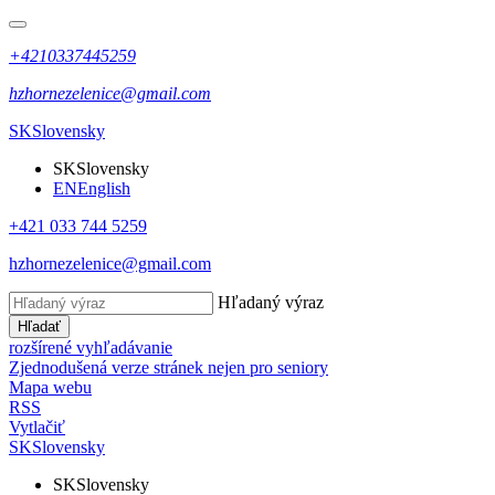
+4210337445259
hzhornezelenice@gmail.com
SK
Slovensky
SK
Slovensky
EN
English
+421 033 744 5259
hzhornezelenice@gmail.com
Hľadaný výraz
Hľadať
rozšírené vyhľadávanie
Zjednodušená verze stránek nejen pro seniory
Mapa webu
RSS
Vytlačiť
SK
Slovensky
SK
Slovensky