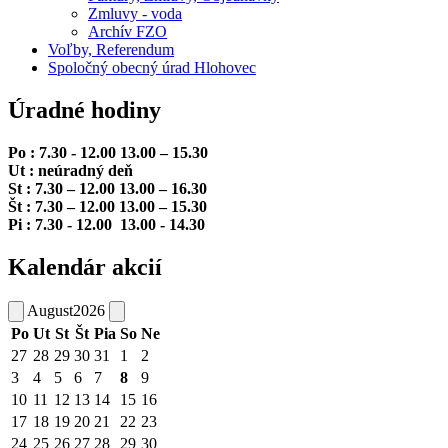
Zmluvy - voda
Archív FZO
Voľby, Referendum
Spoločný obecný úrad Hlohovec
Úradné hodiny
Po : 7.30 - 12.00 13.00 – 15.30
Ut : neúradný deň
St : 7.30 – 12.00 13.00 – 16.30
Št : 7.30 – 12.00 13.00 – 15.30
Pi : 7.30 - 12.00 13.00 - 14.30
Kalendár akcií
August
2026
Po
Ut
St
Št
Pia
So
Ne
27
28
29
30
31
1
2
3
4
5
6
7
8
9
10
11
12
13
14
15
16
17
18
19
20
21
22
23
24
25
26
27
28
29
30