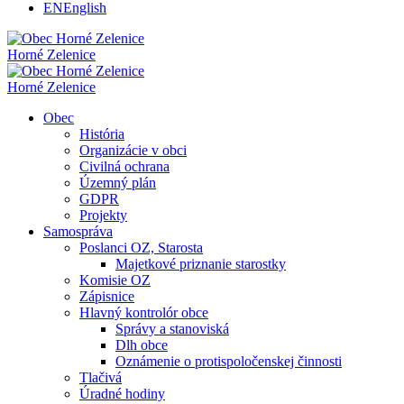
EN
English
Horné Zelenice
Horné Zelenice
Obec
História
Organizácie v obci
Civilná ochrana
Územný plán
GDPR
Projekty
Samospráva
Poslanci OZ, Starosta
Majetkové priznanie starostky
Komisie OZ
Zápisnice
Hlavný kontrolór obce
Správy a stanoviská
Dlh obce
Oznámenie o protispoločenskej činnosti
Tlačivá
Úradné hodiny