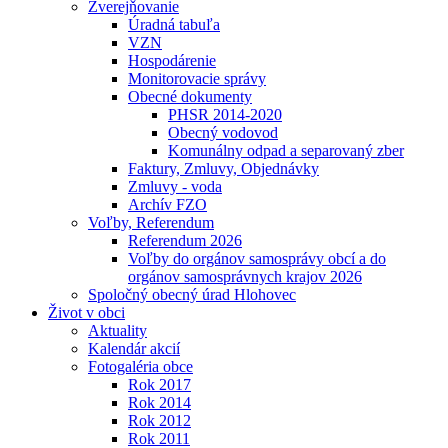
Zverejňovanie
Úradná tabuľa
VZN
Hospodárenie
Monitorovacie správy
Obecné dokumenty
PHSR 2014-2020
Obecný vodovod
Komunálny odpad a separovaný zber
Faktury, Zmluvy, Objednávky
Zmluvy - voda
Archív FZO
Voľby, Referendum
Referendum 2026
Voľby do orgánov samosprávy obcí a do
orgánov samosprávnych krajov 2026
Spoločný obecný úrad Hlohovec
Život v obci
Aktuality
Kalendár akcií
Fotogaléria obce
Rok 2017
Rok 2014
Rok 2012
Rok 2011