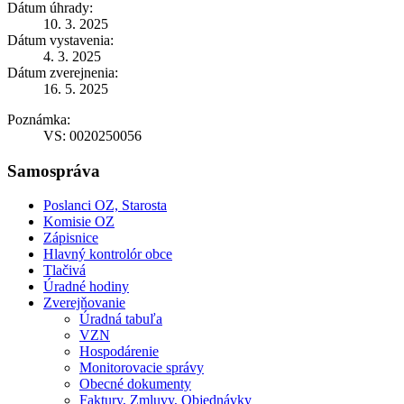
Dátum úhrady:
10. 3. 2025
Dátum vystavenia:
4. 3. 2025
Dátum zverejnenia:
16. 5. 2025
Poznámka:
VS: 0020250056
Samospráva
Poslanci OZ, Starosta
Komisie OZ
Zápisnice
Hlavný kontrolór obce
Tlačivá
Úradné hodiny
Zverejňovanie
Úradná tabuľa
VZN
Hospodárenie
Monitorovacie správy
Obecné dokumenty
Faktury, Zmluvy, Objednávky