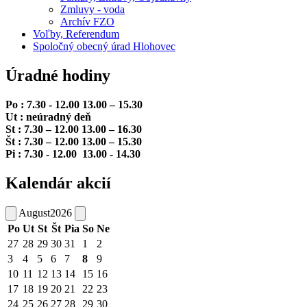
Zmluvy - voda
Archív FZO
Voľby, Referendum
Spoločný obecný úrad Hlohovec
Úradné hodiny
Po : 7.30 - 12.00 13.00 – 15.30
Ut : neúradný deň
St : 7.30 – 12.00 13.00 – 16.30
Št : 7.30 – 12.00 13.00 – 15.30
Pi : 7.30 - 12.00 13.00 - 14.30
Kalendár akcií
August
2026
Po
Ut
St
Št
Pia
So
Ne
27
28
29
30
31
1
2
3
4
5
6
7
8
9
10
11
12
13
14
15
16
17
18
19
20
21
22
23
24
25
26
27
28
29
30