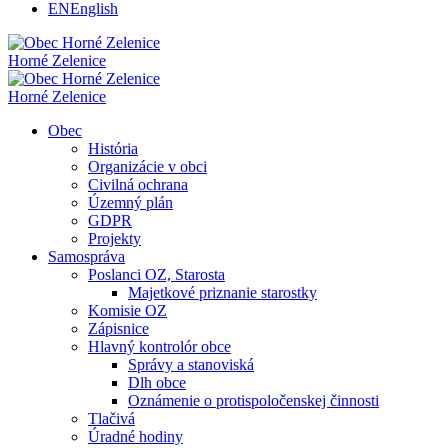
EN
English
Horné Zelenice
Horné Zelenice
Obec
História
Organizácie v obci
Civilná ochrana
Územný plán
GDPR
Projekty
Samospráva
Poslanci OZ, Starosta
Majetkové priznanie starostky
Komisie OZ
Zápisnice
Hlavný kontrolór obce
Správy a stanoviská
Dlh obce
Oznámenie o protispoločenskej činnosti
Tlačivá
Úradné hodiny