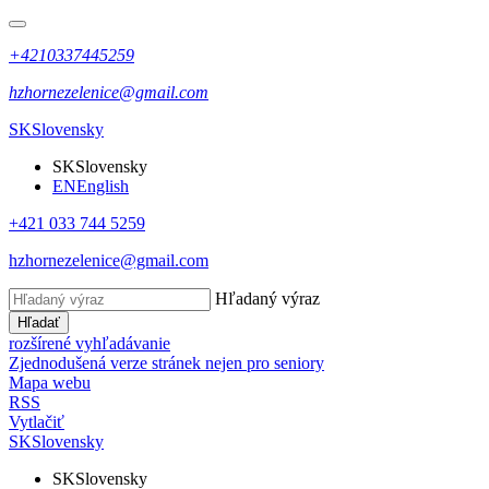
+4210337445259
hzhornezelenice@gmail.com
SK
Slovensky
SK
Slovensky
EN
English
+421 033 744 5259
hzhornezelenice@gmail.com
Hľadaný výraz
Hľadať
rozšírené vyhľadávanie
Zjednodušená verze stránek nejen pro seniory
Mapa webu
RSS
Vytlačiť
SK
Slovensky
SK
Slovensky