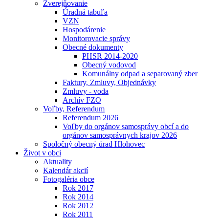
Zverejňovanie
Úradná tabuľa
VZN
Hospodárenie
Monitorovacie správy
Obecné dokumenty
PHSR 2014-2020
Obecný vodovod
Komunálny odpad a separovaný zber
Faktury, Zmluvy, Objednávky
Zmluvy - voda
Archív FZO
Voľby, Referendum
Referendum 2026
Voľby do orgánov samosprávy obcí a do
orgánov samosprávnych krajov 2026
Spoločný obecný úrad Hlohovec
Život v obci
Aktuality
Kalendár akcií
Fotogaléria obce
Rok 2017
Rok 2014
Rok 2012
Rok 2011