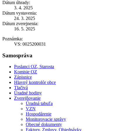
Dátum úhrady:
3. 4. 2025
Dátum vystavenia:
24. 3. 2025
Dátum zverejnenia:
16. 5. 2025
Poznámka:
VS: 0025200031
Samospráva
Poslanci OZ, Starosta
Komisie OZ
Zápisnice
Hlavný kontrolór obce
Tlačivá
Úradné hodiny
Zverejňovanie
Úradná tabuľa
VZN
Hospodárenie
Monitorovacie správy
Obecné dokumenty
Faktury, Zmluvy, Objednávky