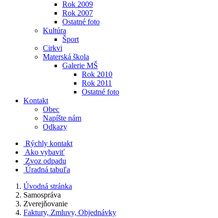
Rok 2009
Rok 2007
Ostatné foto
Kultúra
Šport
Cirkvi
Materská škola
Galerie MŠ
Rok 2010
Rok 2011
Ostatné foto
Kontakt
Obec
Napíšte nám
Odkazy
Rýchly kontakt
Ako vybaviť
Zvoz odpadu
Úradná tabuľa
Úvodná stránka
Samospráva
Zverejňovanie
Faktury, Zmluvy, Objednávky