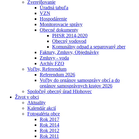
Zverejňovanie
Úradná tabuľa
VZN
Hospodárenie
Monitorovacie správy
Obecné dokumenty
PHSR 2014-2020
Obecný vodovod
Komunálny odpad a separovaný zber
Faktury, Zmluvy, Objednávky
Zmluvy - voda
Archív FZO
Voľby, Referendum
Referendum 2026
Voľby do orgánov samosprávy obcí a do
orgánov samosprávnych krajov 2026
Spoločný obecný úrad Hlohovec
Život v obci
Aktuality
Kalendár akcií
Fotogaléria obce
Rok 2017
Rok 2014
Rok 2012
Rok 2011