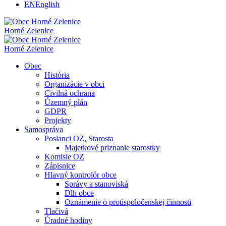
EN
English
Horné Zelenice
Horné Zelenice
Obec
História
Organizácie v obci
Civilná ochrana
Územný plán
GDPR
Projekty
Samospráva
Poslanci OZ, Starosta
Majetkové priznanie starostky
Komisie OZ
Zápisnice
Hlavný kontrolór obce
Správy a stanoviská
Dlh obce
Oznámenie o protispoločenskej činnosti
Tlačivá
Úradné hodiny