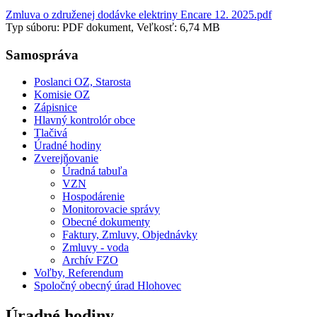
Zmluva o združenej dodávke elektriny Encare 12. 2025.pdf
Typ súboru: PDF dokument, Veľkosť: 6,74 MB
Samospráva
Poslanci OZ, Starosta
Komisie OZ
Zápisnice
Hlavný kontrolór obce
Tlačivá
Úradné hodiny
Zverejňovanie
Úradná tabuľa
VZN
Hospodárenie
Monitorovacie správy
Obecné dokumenty
Faktury, Zmluvy, Objednávky
Zmluvy - voda
Archív FZO
Voľby, Referendum
Spoločný obecný úrad Hlohovec
Úradné hodiny