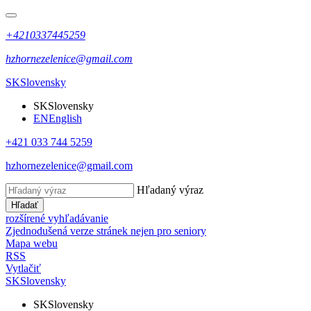
+4210337445259
hzhornezelenice@gmail.com
SK
Slovensky
SK
Slovensky
EN
English
+421 033 744 5259
hzhornezelenice@gmail.com
Hľadaný výraz
Hľadať
rozšírené vyhľadávanie
Zjednodušená verze stránek nejen pro seniory
Mapa webu
RSS
Vytlačiť
SK
Slovensky
SK
Slovensky