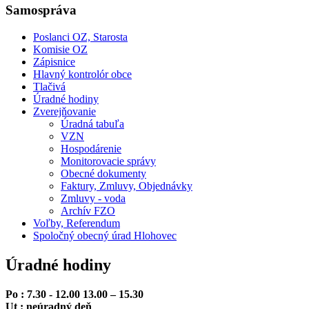
Samospráva
Poslanci OZ, Starosta
Komisie OZ
Zápisnice
Hlavný kontrolór obce
Tlačivá
Úradné hodiny
Zverejňovanie
Úradná tabuľa
VZN
Hospodárenie
Monitorovacie správy
Obecné dokumenty
Faktury, Zmluvy, Objednávky
Zmluvy - voda
Archív FZO
Voľby, Referendum
Spoločný obecný úrad Hlohovec
Úradné hodiny
Po : 7.30 - 12.00 13.00 – 15.30
Ut : neúradný deň