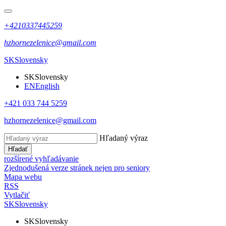
+4210337445259
hzhornezelenice@gmail.com
SK
Slovensky
SK
Slovensky
EN
English
+421 033 744 5259
hzhornezelenice@gmail.com
Hľadaný výraz
Hľadať
rozšírené vyhľadávanie
Zjednodušená verze stránek nejen pro seniory
Mapa webu
RSS
Vytlačiť
SK
Slovensky
SK
Slovensky