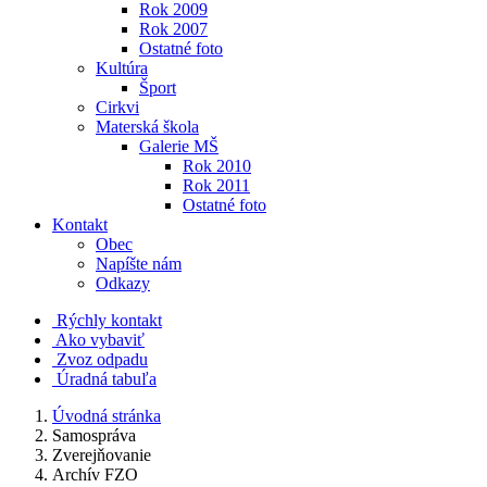
Rok 2009
Rok 2007
Ostatné foto
Kultúra
Šport
Cirkvi
Materská škola
Galerie MŠ
Rok 2010
Rok 2011
Ostatné foto
Kontakt
Obec
Napíšte nám
Odkazy
Rýchly kontakt
Ako vybaviť
Zvoz odpadu
Úradná tabuľa
Úvodná stránka
Samospráva
Zverejňovanie
Archív FZO