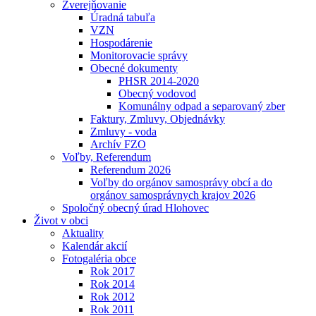
Zverejňovanie
Úradná tabuľa
VZN
Hospodárenie
Monitorovacie správy
Obecné dokumenty
PHSR 2014-2020
Obecný vodovod
Komunálny odpad a separovaný zber
Faktury, Zmluvy, Objednávky
Zmluvy - voda
Archív FZO
Voľby, Referendum
Referendum 2026
Voľby do orgánov samosprávy obcí a do
orgánov samosprávnych krajov 2026
Spoločný obecný úrad Hlohovec
Život v obci
Aktuality
Kalendár akcií
Fotogaléria obce
Rok 2017
Rok 2014
Rok 2012
Rok 2011