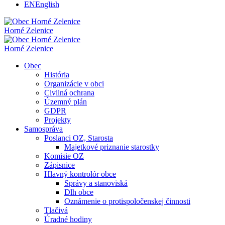
EN
English
Horné Zelenice
Horné Zelenice
Obec
História
Organizácie v obci
Civilná ochrana
Územný plán
GDPR
Projekty
Samospráva
Poslanci OZ, Starosta
Majetkové priznanie starostky
Komisie OZ
Zápisnice
Hlavný kontrolór obce
Správy a stanoviská
Dlh obce
Oznámenie o protispoločenskej činnosti
Tlačivá
Úradné hodiny