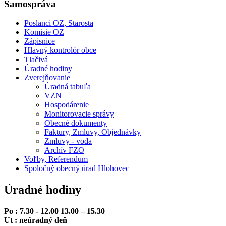
Samospráva
Poslanci OZ, Starosta
Komisie OZ
Zápisnice
Hlavný kontrolór obce
Tlačivá
Úradné hodiny
Zverejňovanie
Úradná tabuľa
VZN
Hospodárenie
Monitorovacie správy
Obecné dokumenty
Faktury, Zmluvy, Objednávky
Zmluvy - voda
Archív FZO
Voľby, Referendum
Spoločný obecný úrad Hlohovec
Úradné hodiny
Po : 7.30 - 12.00 13.00 – 15.30
Ut : neúradný deň