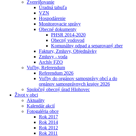
Zverejňovanie
Úradná tabuľa
VZN
Hospodárenie
Monitorovacie správy
Obecné dokumenty
PHSR 2014-2020
Obecný vodovod
Komunálny odpad a separovaný zber
Faktury, Zmluvy, Objednávky
Zmluvy - voda
Archív FZO
Voľby, Referendum
Referendum 2026
Voľby do orgánov samosprávy obcí a do
orgánov samosprávnych krajov 2026
Spoločný obecný úrad Hlohovec
Život v obci
Aktuality
Kalendár akcií
Fotogaléria obce
Rok 2017
Rok 2014
Rok 2012
Rok 2011