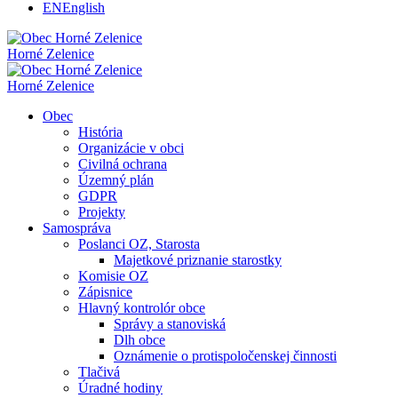
EN
English
Horné Zelenice
Horné Zelenice
Obec
História
Organizácie v obci
Civilná ochrana
Územný plán
GDPR
Projekty
Samospráva
Poslanci OZ, Starosta
Majetkové priznanie starostky
Komisie OZ
Zápisnice
Hlavný kontrolór obce
Správy a stanoviská
Dlh obce
Oznámenie o protispoločenskej činnosti
Tlačivá
Úradné hodiny