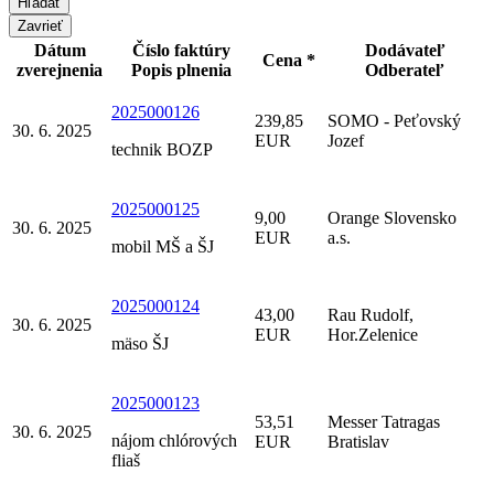
Zavrieť
Dátum
Číslo faktúry
Dodávateľ
Cena *
zverejnenia
Popis plnenia
Odberateľ
2025000126
239,85
SOMO - Peťovský
30. 6. 2025
EUR
Jozef
technik BOZP
2025000125
9,00
Orange Slovensko
30. 6. 2025
EUR
a.s.
mobil MŠ a ŠJ
2025000124
43,00
Rau Rudolf,
30. 6. 2025
EUR
Hor.Zelenice
mäso ŠJ
2025000123
53,51
Messer Tatragas
30. 6. 2025
nájom chlórových
EUR
Bratislav
fliaš