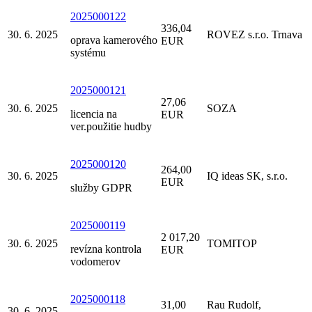
2025000122
336,04
30. 6. 2025
ROVEZ s.r.o. Trnava
oprava kamerového
EUR
systému
2025000121
27,06
30. 6. 2025
SOZA
licencia na
EUR
ver.použitie hudby
2025000120
264,00
30. 6. 2025
IQ ideas SK, s.r.o.
EUR
služby GDPR
2025000119
2 017,20
30. 6. 2025
TOMITOP
revízna kontrola
EUR
vodomerov
2025000118
31,00
Rau Rudolf,
30. 6. 2025