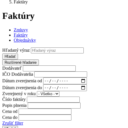
Faktúry
Faktúry
Zmluvy
Faktúry
Objednávky
Hľadaný výraz
Hľadať
Rozšírené hľadanie
Dodávateľ
IČO Dodávatelia
Dátum zverejnenia od
Dátum zverejnenia do
Zverejnený v roku
Číslo faktúry
Popis plnenia
Cena od
Cena do
Zrušiť filter