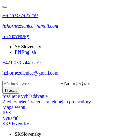
+4210337445259
hzhornezelenice@gmail.com
SK
Slovensky
SK
Slovensky
EN
English
+421 033 744 5259
hzhornezelenice@gmail.com
Hľadaný výraz
Hľadať
rozšírené vyhľadávanie
Zjednodušená verze stránek nejen pro seniory
Mapa webu
RSS
Vytlačiť
SK
Slovensky
SK
Slovensky