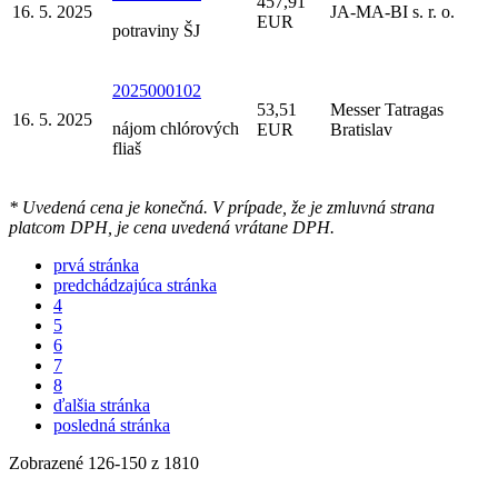
457,91
16. 5. 2025
JA-MA-BI s. r. o.
EUR
potraviny ŠJ
2025000102
53,51
Messer Tatragas
16. 5. 2025
nájom chlórových
EUR
Bratislav
fliaš
* Uvedená cena je konečná. V prípade, že je zmluvná strana
platcom DPH, je cena uvedená vrátane DPH.
prvá stránka
predchádzajúca stránka
4
5
6
7
8
ďalšia stránka
posledná stránka
Zobrazené
126
-
150
z 1810